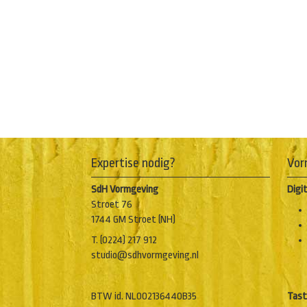
Expertise nodig?
Vor
SdH Vormgeving
Digi
Stroet 76
1744 GM Stroet (NH)
T. (0224) 217 912
studio@sdhvormgeving.nl
BTW id. NL002136440B35
Tast