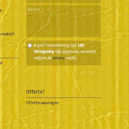
he
n maken?
Ik geef toestemming dat
SdH
Vormgeving
mijn gegevens verwerkt
volgens de
privacy
regels.
of
Offerte?
Offerte aanvragen