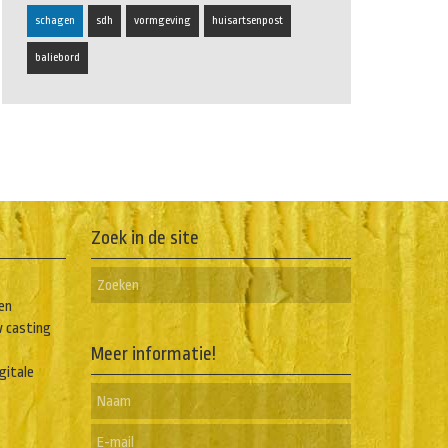
schagen
sdh
vormgeving
huisartsenpost
baliebord
Zoek in de site
en
w casting
Meer informatie!
igitale