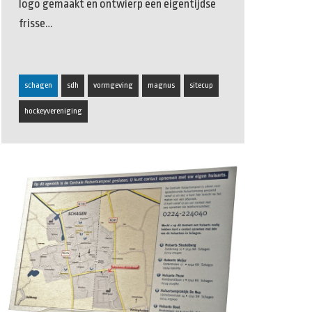
logo gemaakt en ontwierp een eigentijdse
frisse…
schagen
sdh
vormgeving
magnus
sitecup
hockeyvereniging