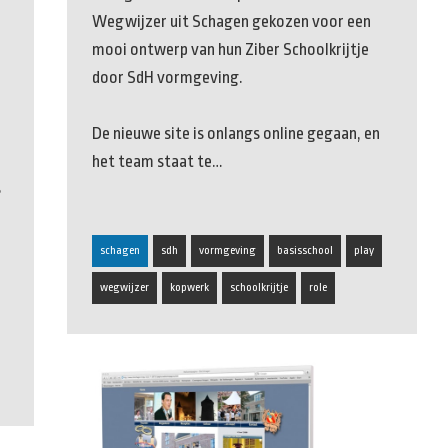
Wegwijzer uit Schagen gekozen voor een
mooi ontwerp van hun Ziber Schoolkrijtje
door SdH vormgeving.
De nieuwe site is onlangs online gegaan, en
het team staat te…
s
schagen
sdh
vormgeving
basisschool
play
wegwijzer
kopwerk
schoolkrijtje
role