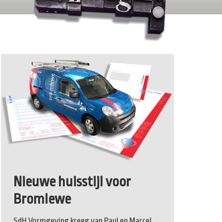
Nieuwe huisstijl voor
Bromlewe
SdH Vormgeving kreeg van Paul en Marcel