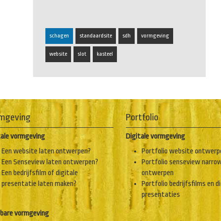
schagen
standaardsite
sdh
vormgeving
website
slot
kasteel
mgeving
Portfolio
tale vormgeving
Digitale vormgeving
Een website laten ontwerpen?
Portfolio website ontwerp
Een Senseview laten ontwerpen?
Portfolio senseview narro
Een bedrijfsfilm of digitale
ontwerpen
presentatie laten maken?
Portfolio bedrijfsfilms en d
presentaties
bare vormgeving