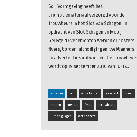
SdH Vormgeving heeft het
promotiemateriaal verzorgd voor de
trouwbeurs in het Slot van Schagen. In
opdracht van Slot Schagen en Mooij
Geregeld Evenementen werden er posters,
flyers, borden, uitnodigingen, webbanners
en advertenties ontworpen. De trouwbeur
wordt op 19 september 2010 van 10-17…
schagen
sdh
advertenties
geregeld
mooij
borden
posters
flyers
trouwbeurs
uitnodigingen
webbanners