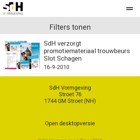
Offerte aanvragen bij SdH Vormgeving
Filters tonen
SdH verzorgt
promotiemateriaal trouwbeurs
Home
Nieuws
Contact
Slot Schagen
16-9-2010
SdH Vormgeving
Stroet 76
1744 GM
Stroet (NH)
Open desktopversie