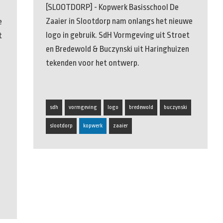
[SLOOTDORP] - Kopwerk Basisschool De
Zaaier in Slootdorp nam onlangs het nieuwe
e
logo in gebruik. SdH Vormgeving uit Stroet
t
en Bredewold & Buczynski uit Haringhuizen
tekenden voor het ontwerp.
sdh
vormgeving
logo
bredewold
buczynski
slootdorp
kopwerk
zaaier