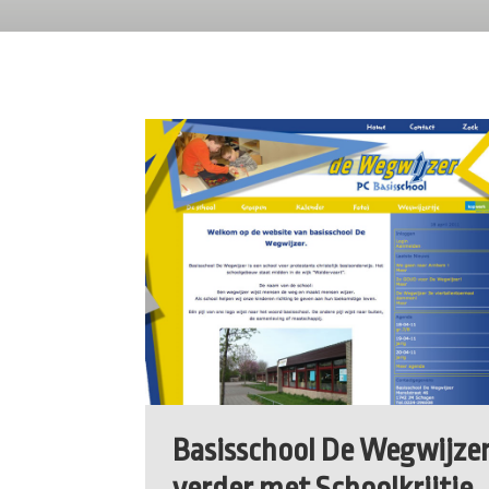
Basisschool De Wegwijze
verder met Schoolkrijtje