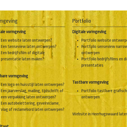
mgeving
Portfolio
tale vormgeving
Digitale vormgeving
Een website laten ontwerpen?
Portfolio website ontwerp
Een Senseview laten ontwerpen?
Portfolio senseview narro
Een bedrijfsfilm of digitale
ontwerpen
presentatie laten maken?
Portfolio bedrijfsfilms en d
presentaties
bare vormgeving
Tastbare vormgeving
Een logo en huisstijl laten ontwerpen?
Een jaarverslag, mailing, tijdschrift of
Portfolio tastbare grafisc
een verpakking laten ontwerpen?
ontwerpen
Een autobelettering, gevelreclame,
vlag of reclamebord laten ontwerpen?
Website in Heerhugowaard late
ltaat