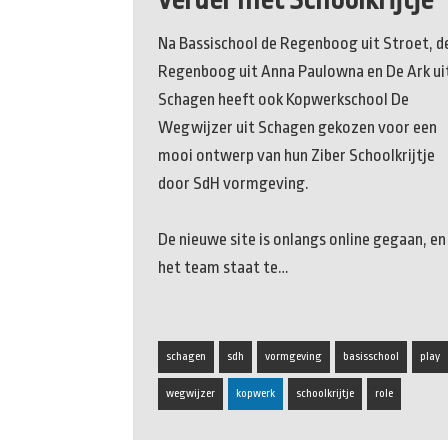
Na Bassischool de Regenboog uit Stroet, d
Regenboog uit Anna Paulowna en De Ark ui
Schagen heeft ook Kopwerkschool De
Wegwijzer uit Schagen gekozen voor een
mooi ontwerp van hun Ziber Schoolkrijtje
door SdH vormgeving.
De nieuwe site is onlangs online gegaan, en
het team staat te…
schagen
sdh
vormgeving
basisschool
play
wegwijzer
kopwerk
schoolkrijtje
role