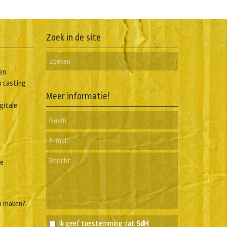
Zoek in de site
en
w casting
Meer informatie!
igitale
he
n maken?
Ik geef toestemming dat
SdH