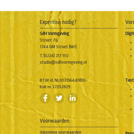
Expertise nodig?
Vor
SdH Vormgeving
Digi
Stroet 76
1744 GM Stroet (NH)
T. (0224) 217 912
studio@sdhvormgeving.nl
BTW id. NL002136440B35
Tast
KvK nr. 37052829
Voorwaarden
Algemene voorwaarden
Resu