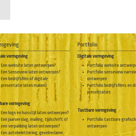
mgeving
Portfolio
tale vormgeving
Digitale vormgeving
Een website laten ontwerpen?
Portfolio website ontwerp
Een Senseview laten ontwerpen?
Portfolio senseview narro
Een bedrijfsfilm of digitale
ontwerpen
presentatie laten maken?
Portfolio bedrijfsfilms en d
presentaties
bare vormgeving
Tastbare vormgeving
Een logo en huisstijl laten ontwerpen?
Een jaarverslag, mailing, tijdschrift of
Portfolio tastbare grafisc
een verpakking laten ontwerpen?
ontwerpen
Een autobelettering, gevelreclame,