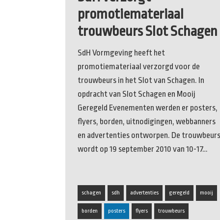
promotiemateriaal
trouwbeurs Slot Schagen
SdH Vormgeving heeft het
promotiemateriaal verzorgd voor de
trouwbeurs in het Slot van Schagen. In
opdracht van Slot Schagen en Mooij
Geregeld Evenementen werden er posters,
flyers, borden, uitnodigingen, webbanners
en advertenties ontworpen. De trouwbeur
wordt op 19 september 2010 van 10-17…
schagen
sdh
advertenties
geregeld
mooij
borden
posters
flyers
trouwbeurs