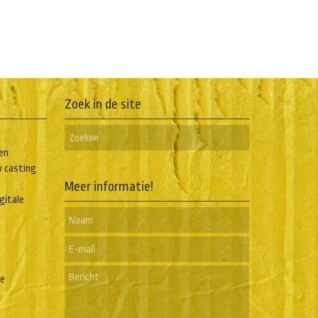
Zoek in de site
en
w casting
Meer informatie!
igitale
he