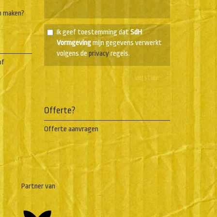
n maken?
Ik geef toestemming dat
SdH
Vormgeving
mijn gegevens verwerkt
volgens de
privacy
regels.
of
Offerte?
Offerte aanvragen
Partner van