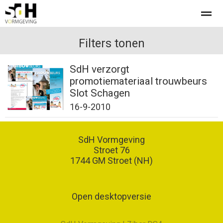
Offerte aanvragen bij SdH Vormgeving
Filters tonen
SdH verzorgt
promotiemateriaal trouwbeurs
Home
Nieuws
Contact
Slot Schagen
16-9-2010
SdH Vormgeving
Stroet 76
1744 GM
Stroet (NH)
Open desktopversie