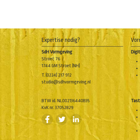
Expertise nodig?
Vor
SdH Vormgeving
Digi
Stroet 76
1744 GM Stroet (NH)
T. (0224) 217 912
studio@sdhvormgeving.nl
BTW id. NL002136440B35
Tast
KvK nr. 37052829