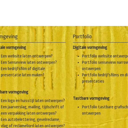
mgeving
Portfolio
tale vormgeving
Digitale vormgeving
Een website laten ontwerpen?
Portfolio website ontwerp
Een Senseview laten ontwerpen?
Portfolio senseview narro
Een bedrijfsfilm of digitale
ontwerpen
presentatie laten maken?
Portfolio bedrijfsfilms en d
presentaties
bare vormgeving
Tastbare vormgeving
Een logo en huisstijl laten ontwerpen?
Een jaarverslag, mailing, tijdschrift of
Portfolio tastbare grafisc
een verpakking laten ontwerpen?
ontwerpen
Een autobelettering, gevelreclame,
vlag of reclamebord laten ontwerpen?