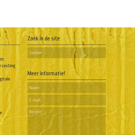
Zoek in de site
en
w casting
Meer informatie!
igitale
he