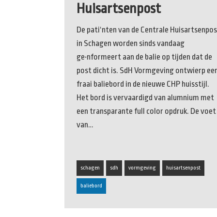
Huisartsenpost
De pati‘nten van de Centrale Huisartsenpo
in Schagen worden sinds vandaag
ge•nformeert aan de balie op tijden dat de
post dicht is. SdH Vormgeving ontwierp ee
fraai baliebord in de nieuwe CHP huisstijl.
Het bord is vervaardigd van alumnium met
een transparante full color opdruk. De voet
van…
schagen
sdh
vormgeving
huisartsenpost
baliebord