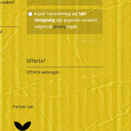
n maken?
Ik geef toestemming dat
SdH
Vormgeving
mijn gegevens verwerkt
volgens de
privacy
regels.
of
Offerte?
Offerte aanvragen
Partner van