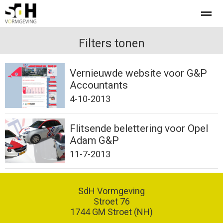
Offerte aanvragen bij SdH Vormgeving
Filters tonen
Vernieuwde website voor G&P
Home
Nieuws
Contact
Accountants
4-10-2013
Flitsende belettering voor Opel
Adam G&P
11-7-2013
SdH Vormgeving
Stroet 76
1744 GM
Stroet (NH)