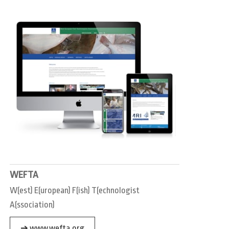
WEFTA
W(est) E(uropean) F(ish) T(echnologist
A(ssociation)
➔ www.wefta.org