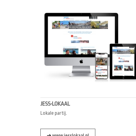
JESS•LOKAAL
Lokale partij.
➔ www.jesslokaal.nl