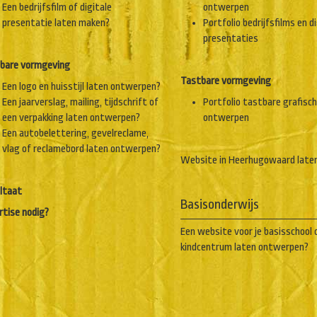
Een bedrijfsfilm of digitale
ontwerpen
presentatie laten maken?
Portfolio bedrijfsfilms en d
presentaties
bare vormgeving
Tastbare vormgeving
Een logo en huisstijl laten ontwerpen?
Een jaarverslag, mailing, tijdschrift of
Portfolio tastbare grafisc
een verpakking laten ontwerpen?
ontwerpen
Een autobelettering, gevelreclame,
vlag of reclamebord laten ontwerpen?
Website in Heerhugowaard late
ltaat
Basisonderwijs
rtise nodig?
Een website voor je basisschool 
kindcentrum laten ontwerpen?