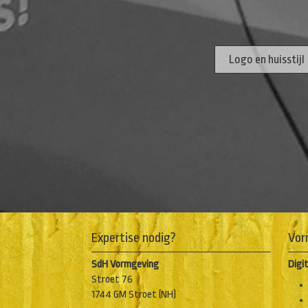
Logo en huisstijl
Expertise nodig?
Vor
SdH Vormgeving
Digi
Stroet 76
1744 GM Stroet (NH)