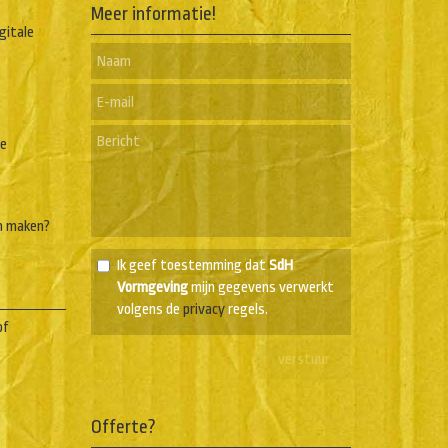
Meer informatie!
igitale
he
n maken?
Ik geef toestemming dat
SdH
Vormgeving
mijn gegevens verwerkt
volgens de
privacy
regels.
of
Offerte?