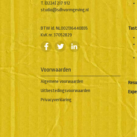
T. (0224) 217 912
studio@sdhvormgeving.nl
BTW id. NL002136440B35
Tast
KvK nr. 37052829
Voorwaarden
Algemene voorwaarden
Resu
Uitbestedingsvoorwaarden
Expe
Privacyverklaring