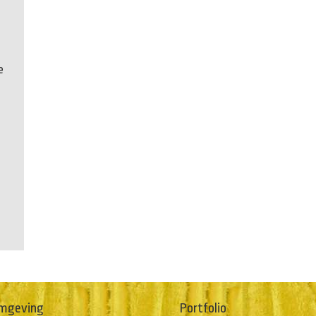
e
mgeving
Portfolio