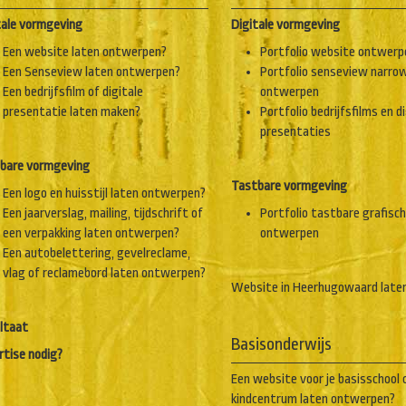
tale vormgeving
Digitale vormgeving
Een website laten ontwerpen?
Portfolio website ontwerp
Een Senseview laten ontwerpen?
Portfolio senseview narro
Een bedrijfsfilm of digitale
ontwerpen
presentatie laten maken?
Portfolio bedrijfsfilms en d
presentaties
bare vormgeving
Tastbare vormgeving
Een logo en huisstijl laten ontwerpen?
Een jaarverslag, mailing, tijdschrift of
Portfolio tastbare grafisc
een verpakking laten ontwerpen?
ontwerpen
Een autobelettering, gevelreclame,
vlag of reclamebord laten ontwerpen?
Website in Heerhugowaard late
ltaat
Basisonderwijs
rtise nodig?
Een website voor je basisschool 
kindcentrum laten ontwerpen?