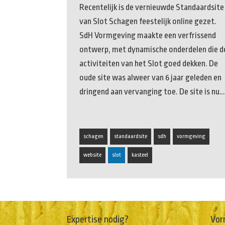
Recentelijk is de vernieuwde Standaardsite
van Slot Schagen feestelijk online gezet.
SdH Vormgeving maakte een verfrissend
ontwerp, met dynamische onderdelen die d
activiteiten van het Slot goed dekken. De
oude site was alweer van 6 jaar geleden en
dringend aan vervanging toe. De site is nu…
schagen
standaardsite
sdh
vormgeving
website
slot
kasteel
Expertise nodig?
Vor