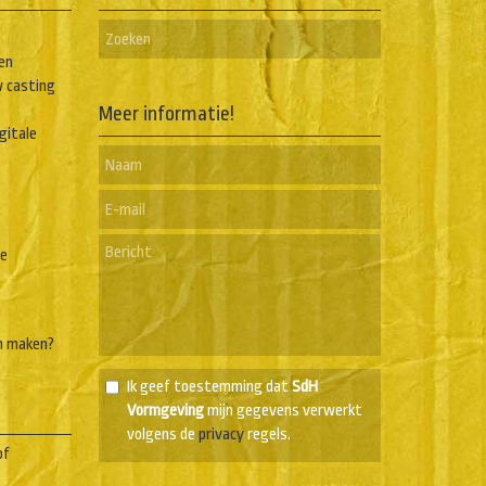
en
w casting
Meer informatie!
igitale
he
n maken?
Ik geef toestemming dat
SdH
Vormgeving
mijn gegevens verwerkt
volgens de
privacy
regels.
of