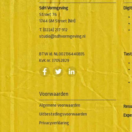
SdH Vormgeving
Digi
Stroet 76
1744 GM Stroet (NH)
T. (0224) 217 912
studio@sdhvormgeving.nl
BTW id. NL002136440B35
Tast
KvK nr. 37052829
Voorwaarden
Algemene voorwaarden
Resu
Uitbestedingsvoorwaarden
Expe
Privacyverklaring