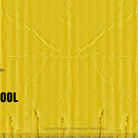
an:
Copyright 2026 - SdH Vormgeving / Team4School
Inloggen
|
Ziber Website
| SdH Vormgeving -
/Team4School - Creatieve professionals