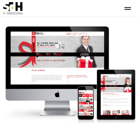
Offerte aanvragen bij SdH Vormgeving
Home
Nieuws
Contact