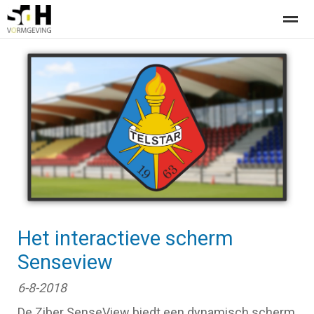
Offerte aanvragen bij SdH Vormgeving
Home
Nieuws
Contact
Het interactieve scherm
Senseview
6-8-2018
De Ziber SenseView biedt een dynamisch scherm