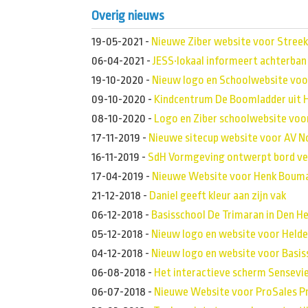
Overig nieuws
19-05-2021
-
Nieuwe Ziber website voor Stree
06-04-2021
-
JESS•lokaal informeert achterban
19-10-2020
-
Nieuw logo en Schoolwebsite voo
09-10-2020
-
Kindcentrum De Boomladder uit 
08-10-2020
-
Logo en Ziber schoolwebsite voor
17-11-2019
-
Nieuwe sitecup website voor AV N
16-11-2019
-
SdH Vormgeving ontwerpt bord ve
17-04-2019
-
Nieuwe Website voor Henk Bouma
21-12-2018
-
Daniel geeft kleur aan zijn vak
06-12-2018
-
Basisschool De Trimaran in Den He
05-12-2018
-
Nieuw logo en website voor Helde
04-12-2018
-
Nieuw logo en website voor Basis
06-08-2018
-
Het interactieve scherm Sensevi
06-07-2018
-
Nieuwe Website voor ProSales P