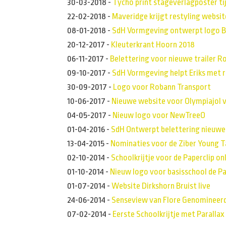
30-03-2018
-
Tycho print stageverlagposter ti
22-02-2018
-
Maveridge krijgt restyling websit
08-01-2018
-
SdH Vormgeving ontwerpt logo B
20-12-2017
-
Kleuterkrant Hoorn 2018
06-11-2017
-
Belettering voor nieuwe trailer R
09-10-2017
-
SdH Vormgeving helpt Eriks met r
30-09-2017
-
Logo voor Robann Transport
10-06-2017
-
Nieuwe website voor Olympiajol 
04-05-2017
-
Nieuw logo voor NewTreeO
01-04-2016
-
SdH Ontwerpt belettering nieuwe
13-04-2015
-
Nominaties voor de Ziber Young T
02-10-2014
-
Schoolkrijtje voor de Paperclip on
01-10-2014
-
Nieuw logo voor basisschool de Pa
01-07-2014
-
Website Dirkshorn Bruist live
24-06-2014
-
Senseview van Flore Genomineerd
07-02-2014
-
Eerste Schoolkrijtje met Parallax 