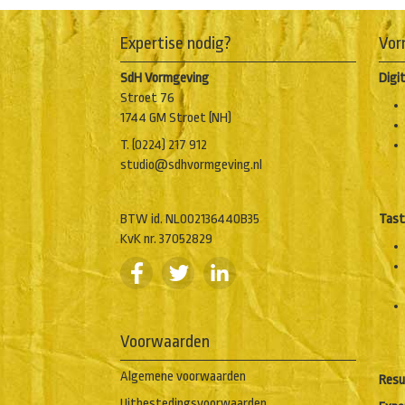
Expertise nodig?
Vor
SdH Vormgeving
Digi
Stroet 76
1744 GM Stroet (NH)
T. (0224) 217 912
studio@sdhvormgeving.nl
BTW id. NL002136440B35
Tast
KvK nr. 37052829
Voorwaarden
Algemene voorwaarden
Resu
Uitbestedingsvoorwaarden