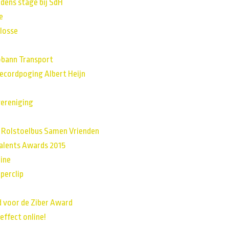
jdens stage bij SdH
e
losse
obann Transport
ecordpoging Albert Heijn
vereniging
 Rolstoelbus Samen Vrienden
alents Awards 2015
line
perclip
 voor de Ziber Award
effect online!