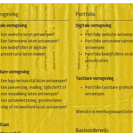
mgeving
Portfolio
tale vormgeving
Digitale vormgeving
Een website laten ontwerpen?
Portfolio website ontwerp
Een Senseview laten ontwerpen?
Portfolio senseview narro
Een bedrijfsfilm of digitale
ontwerpen
presentatie laten maken?
Portfolio bedrijfsfilms en d
presentaties
bare vormgeving
Tastbare vormgeving
Een logo en huisstijl laten ontwerpen?
Een jaarverslag, mailing, tijdschrift of
Portfolio tastbare grafisc
een verpakking laten ontwerpen?
ontwerpen
Een autobelettering, gevelreclame,
vlag of reclamebord laten ontwerpen?
Website in Heerhugowaard late
ltaat
Basisonderwijs