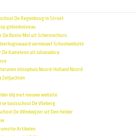
kschool De Regenboog in Stroet
 op gebiedsniveau
r De Bonte Mol uit Schermerhorn
Heerhugowaard vernieuwt Schoolwebsite
 De Kameleon uit Julianadorp
ova
teranen inloophuis Noord-Holland Noord
 Zeiljachten
lder blij met nieuwe website
rse basisschool De Vlieberg
school De Windwijzer uit Den Helder
ew
romotie Artikelen