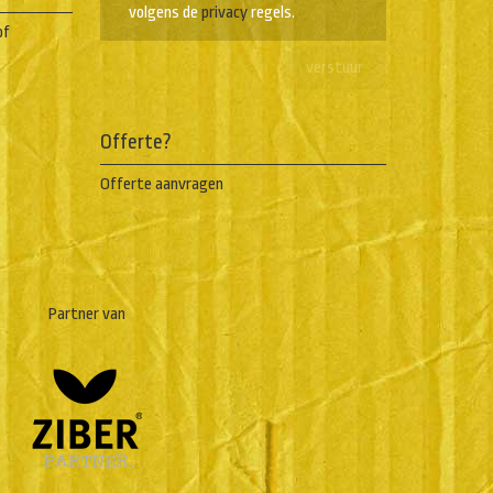
volgens de
privacy
regels.
of
Offerte?
Offerte aanvragen
Partner van