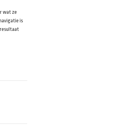
er wat ze
navigatie is
 resultaat