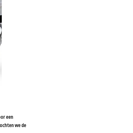
oor een
mochten we de