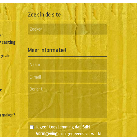
Zoek in de site
en
w casting
Meer informatie!
igitale
he
n maken?
Ik geef toestemming dat
SdH
Vormgeving
mijn gegevens verwerkt