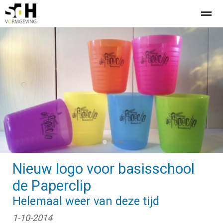
Offerte aanvragen bij SdH Vormgeving
Home
Nieuws
Contact
●
●
●
Nieuw logo voor basisschool
de Paperclip
Helemaal weer van deze tijd
1-10-2014