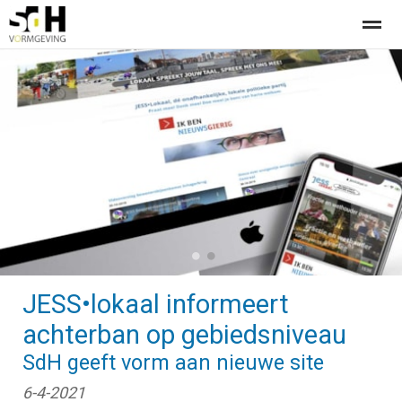
Offerte aanvragen bij SdH Vormgeving
Home
Nieuws
Contact
●
●
JESS•lokaal informeert
achterban op gebiedsniveau
SdH geeft vorm aan nieuwe site
6-4-2021