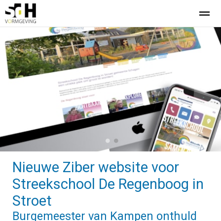
Offerte aanvragen bij SdH Vormgeving
Home
Nieuws
Contact
●
●
Nieuwe Ziber website voor
Streekschool De Regenboog in
Stroet
Burgemeester van Kampen onthuld