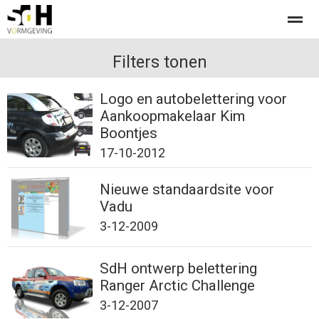
Offerte aanvragen bij SdH Vormgeving
Filters tonen
Logo en autobelettering voor
Aankoopmakelaar Kim
Home
Nieuws
Contact
Boontjes
17-10-2012
Nieuwe standaardsite voor
Vadu
3-12-2009
SdH ontwerp belettering
Ranger Arctic Challenge
3-12-2007