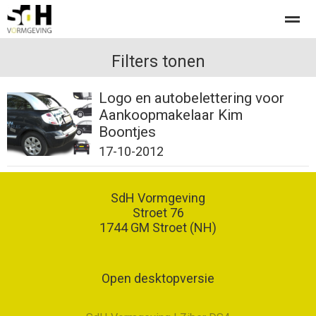
Offerte aanvragen bij SdH Vormgeving
Filters tonen
Logo en autobelettering voor
Aankoopmakelaar Kim
Home
Nieuws
Contact
Boontjes
17-10-2012
SdH Vormgeving
Stroet 76
1744 GM
Stroet (NH)
Open desktopversie