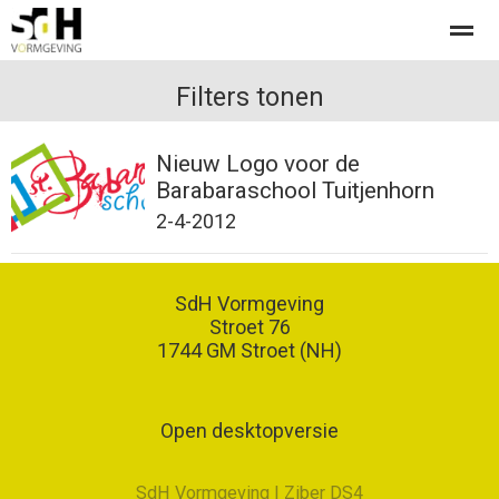
Offerte aanvragen bij SdH Vormgeving
Filters tonen
Nieuw Logo voor de
Home
Nieuws
Contact
Barabaraschool Tuitjenhorn
2-4-2012
SdH Vormgeving
Stroet 76
1744 GM
Stroet (NH)
Open desktopversie
SdH Vormgeving |
Ziber DS4