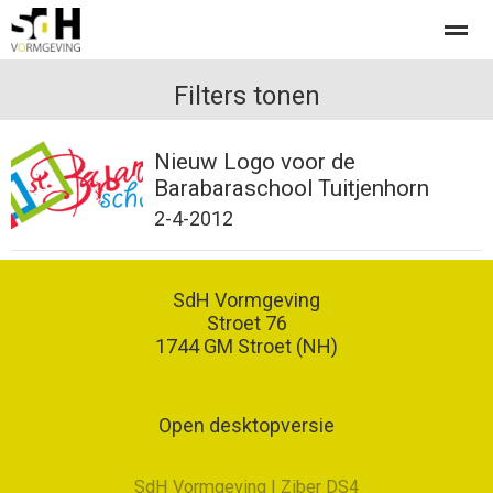
Offerte aanvragen bij SdH Vormgeving
Filters tonen
Nieuw Logo voor de
Home
Nieuws
Contact
Barabaraschool Tuitjenhorn
2-4-2012
SdH Vormgeving
Stroet 76
1744 GM
Stroet (NH)
Open desktopversie
SdH Vormgeving |
Ziber DS4