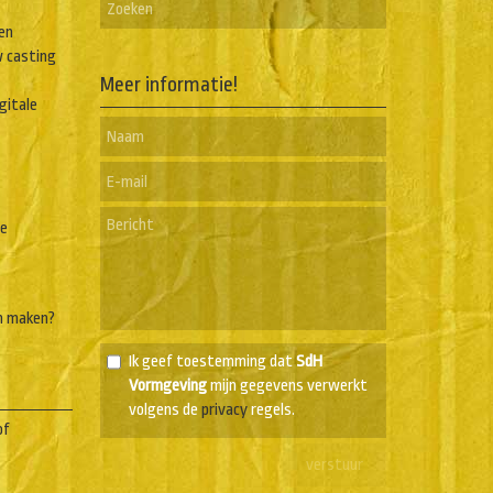
en
w casting
Meer informatie!
igitale
he
n maken?
Ik geef toestemming dat
SdH
Vormgeving
mijn gegevens verwerkt
volgens de
privacy
regels.
of