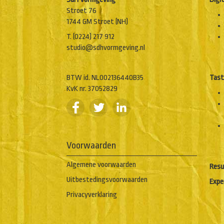
Stroet 76
1744 GM Stroet (NH)
T. (0224) 217 912
studio@sdhvormgeving.nl
BTW id. NL002136440B35
Tast
KvK nr. 37052829
Voorwaarden
Algemene voorwaarden
Resu
Uitbestedingsvoorwaarden
Expe
Privacyverklaring