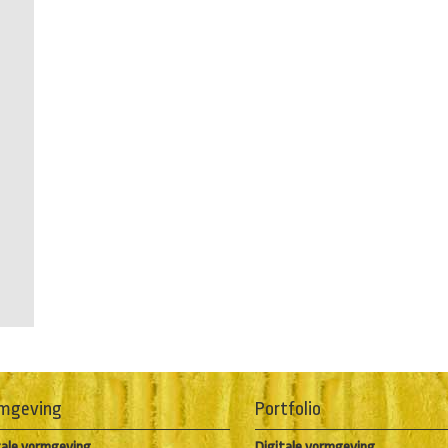
mgeving
Portfolio
tale vormgeving
Digitale vormgeving