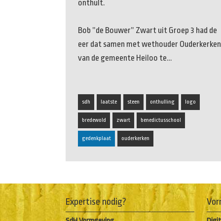
onthult.
Bob ”de Bouwer” Zwart uit Groep 3 had de
eer dat samen met wethouder Ouderkerken
van de gemeente Heiloo te…
sdh
laatste
steen
onthulling
logo
bredewold
zwart
benedictusschool
gedenkplaat
ouderkerken
Expertise nodig?
Vor
SdH Vormgeving
Digi