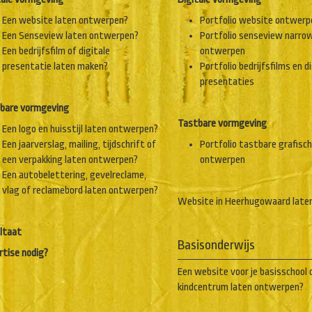
Een website laten ontwerpen?
Portfolio website ontwerp
Een Senseview laten ontwerpen?
Portfolio senseview narro
Een bedrijfsfilm of digitale
ontwerpen
presentatie laten maken?
Portfolio bedrijfsfilms en d
presentaties
bare vormgeving
Tastbare vormgeving
Een logo en huisstijl laten ontwerpen?
Een jaarverslag, mailing, tijdschrift of
Portfolio tastbare grafisc
een verpakking laten ontwerpen?
ontwerpen
Een autobelettering, gevelreclame,
vlag of reclamebord laten ontwerpen?
Website in Heerhugowaard late
ltaat
Basisonderwijs
rtise nodig?
Een website voor je basisschool 
kindcentrum laten ontwerpen?