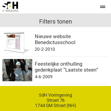
Offerte aanvragen bij SdH Vormgeving
Filters tonen
Nieuwe website
Home
Nieuws
Contact
Benedictusschool
20-2-2010
Feestelijke onthulling
gedenkplaat ”Laatste steen”
4-6-2009
SdH Vormgeving
Stroet 76
1744 GM
Stroet (NH)