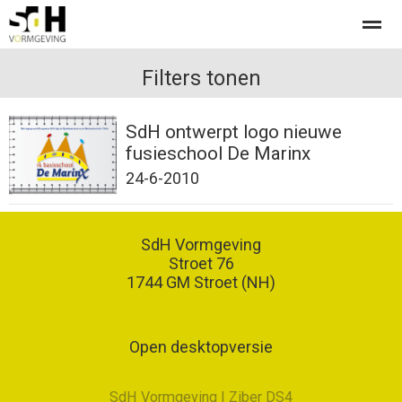
Offerte aanvragen bij SdH Vormgeving
Filters tonen
SdH ontwerpt logo nieuwe
Home
Nieuws
Contact
fusieschool De Marinx
24-6-2010
SdH Vormgeving
Stroet 76
1744 GM
Stroet (NH)
Open desktopversie
SdH Vormgeving |
Ziber DS4