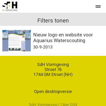
Offerte aanvragen bij SdH Vormgeving
Filters tonen
Nieuw logo en website voor
Home
Nieuws
Contact
Aquarius Waterscouting
30-9-2013
SdH Vormgeving
Stroet 76
1744 GM
Stroet (NH)
Open desktopversie
SdH Vormgeving |
Ziber DS4