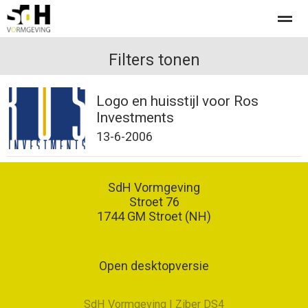
Offerte aanvragen bij SdH Vormgeving
Filters tonen
Logo en huisstijl voor Ros
Home
Nieuws
Contact
Investments
13-6-2006
SdH Vormgeving
Stroet 76
1744 GM
Stroet (NH)
Open desktopversie
SdH Vormgeving |
Ziber DS4