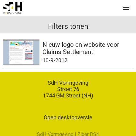
Offerte aanvragen bij SdH Vormgeving
Filters tonen
Nieuw logo en website voor
Home
Nieuws
Contact
Claims Settlement
10-9-2012
SdH Vormgeving
Stroet 76
1744 GM
Stroet (NH)
Open desktopversie
SdH Vormgeving |
Ziber DS4