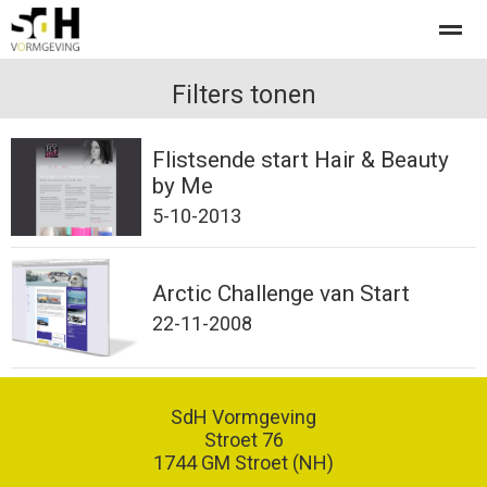
Offerte aanvragen bij SdH Vormgeving
Filters tonen
Flistsende start Hair & Beauty
Home
Nieuws
Contact
by Me
5-10-2013
Arctic Challenge van Start
22-11-2008
SdH Vormgeving
Stroet 76
1744 GM
Stroet (NH)