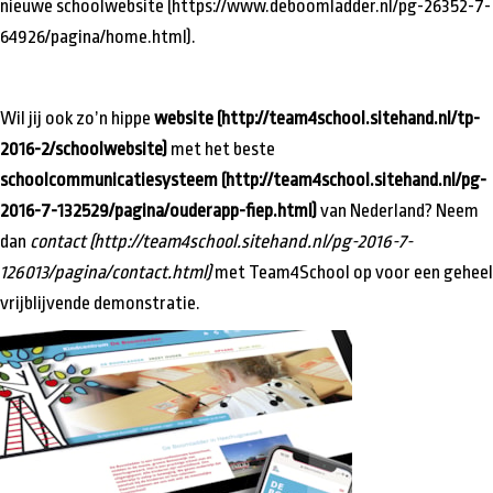
nieuwe schoolwebsite (https://www.deboomladder.nl/pg-26352-7-
64926/pagina/home.html).
Wil jij ook zo’n hippe
website (http://team4school.sitehand.nl/tp-
2016-2/schoolwebsite)
met het beste
schoolcommunicatiesysteem (http://team4school.sitehand.nl/pg-
2016-7-132529/pagina/ouderapp-fiep.html)
van Nederland? Neem
dan
contact (http://team4school.sitehand.nl/pg-2016-7-
126013/pagina/contact.html)
met Team4School op voor een geheel
vrijblijvende demonstratie.